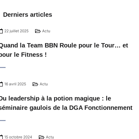
Derniers articles
22 juillet 2025
Actu
Quand la Team BBN Roule pour le Tour… et
pour le Fitness !
16 avril 2025
Actu
Du leadership à la potion magique : le
séminaire gaulois de la DGA Fonctionnement
15 octobre 2024
Actu