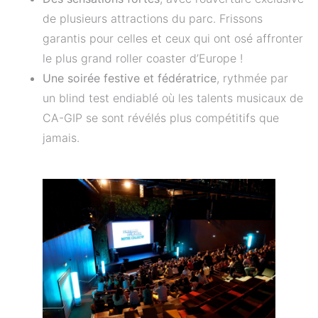
de plusieurs attractions du parc. Frissons
garantis pour celles et ceux qui ont osé affronter
le plus grand roller coaster d’Europe !
Une soirée festive et fédératrice
, rythmée par
un blind test endiablé où les talents musicaux de
CA-GIP se sont révélés plus compétitifs que
jamais.