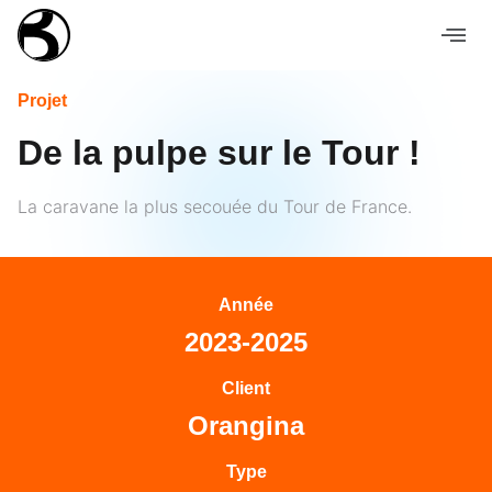
Projet
De la pulpe sur le Tour !
La caravane la plus secouée du Tour de France.
Année
2023-2025
Client
Orangina
Type