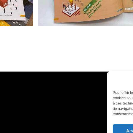
Pour offrir 
cookies pour
à ces techn
de navigatio
consentement
Ac